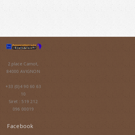
2 place Carnot,
84000 AVIGNON
+33 (0)4 90 60 63
10
Siret : 519 212
096 00019
Facebook