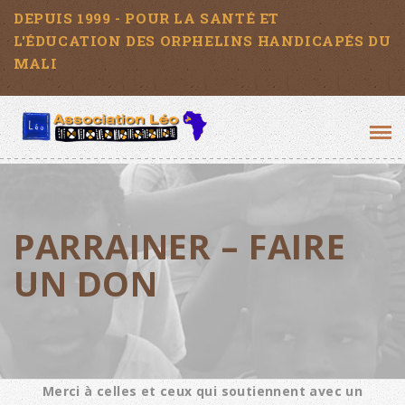
DEPUIS 1999 - POUR LA SANTÉ ET
L'ÉDUCATION DES ORPHELINS HANDICAPÉS DU
MALI
Tog
navi
PARRAINER – FAIRE
UN DON
Merci à celles et ceux qui soutiennent avec un