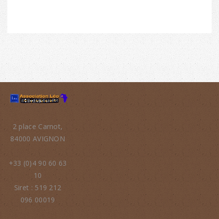
2 place Carnot,
84000 AVIGNON
+33 (0)4 90 60 63
10
Siret : 519 212
096 00019