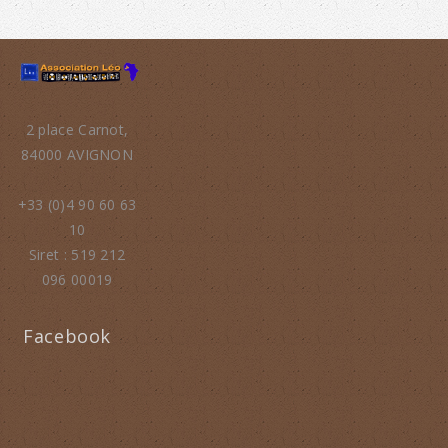
2 place Carnot,
84000 AVIGNON
+33 (0)4 90 60 63
10
Siret : 519 212
096 00019
Facebook