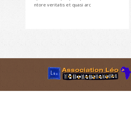
ntore veritatis et quasi arc
2 place Carnot,
84000 AVIGNON
+33 (0)4 90 60 63 10
Siret : 519 212 096 00019